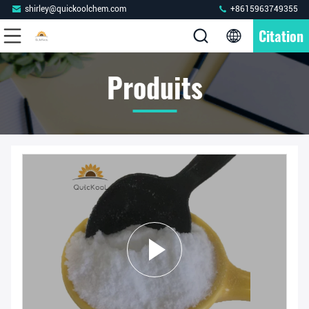
shirley@quickoolchem.com
+8615963749355
Citation
Produits