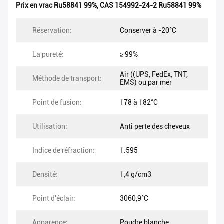
Prix en vrac Ru58841 99%
,
CAS 154992-24-2 Ru58841 99%
Réservation:
Conserver à -20°C
La pureté:
≥ 99%
Air ((UPS, FedEx, TNT,
Méthode de transport:
EMS) ou par mer
Point de fusion:
178 à 182°C
Utilisation:
Anti perte des cheveux
Indice de réfraction:
1.595
Densité:
1,4 g/cm3
Point d'éclair:
3060,9°C
Apparence:
Poudre blanche