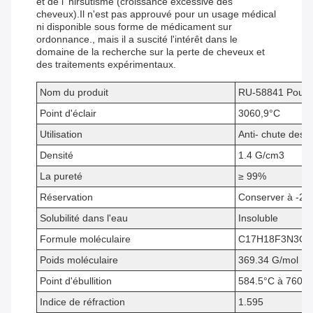
et de l' hirsutisme (croissance excessive des
cheveux).Il n'est pas approuvé pour un usage médical
ni disponible sous forme de médicament sur
ordonnance., mais il a suscité l'intérêt dans le
domaine de la recherche sur la perte de cheveux et
des traitements expérimentaux.
Nom du produit
RU-58841 Poud
Point d'éclair
3060,9°C
Utilisation
Anti- chute des 
Densité
1.4 G/cm3
La pureté
≥ 99%
Réservation
Conserver à -20
Solubilité dans l'eau
Insoluble
Formule moléculaire
C17H18F3N3O3
Poids moléculaire
369.34 G/mol
Point d'ébullition
584.5°C à 760
Indice de réfraction
1.595