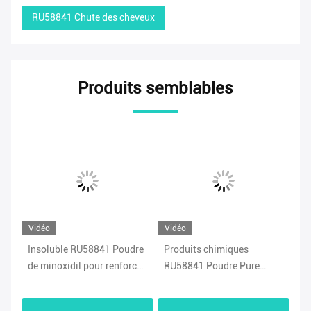
RU58841 Chute des cheveux
Produits semblables
Vidéo
Vidéo
Vi
Insoluble RU58841 Poudre
Produits chimiques
Pr
de minoxidil pour renforcer
RU58841 Poudre Pure
Po
a
la croissance des cheveux
Poudre brute RU58841
Sh
Traitement capillaire
ca