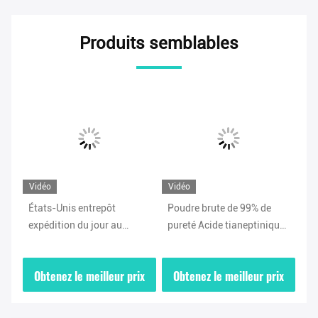
Produits semblables
Vidéo
Vidéo
Vi
99%
États-Unis entrepôt
Poudre brute de 99% de
No
23-
expédition du jour au
pureté Acide tianeptinique
Se
/
lendemain Poudre
/ Acide libre de tianeptine
99
e
d'antidépresseur Sulfate de
CAS 66981-73-5 avec
Po
ix
Obtenez le meilleur prix
Obtenez le meilleur prix
O
tianeptine CAS 1224690-
autorisation de sécurité
84-9