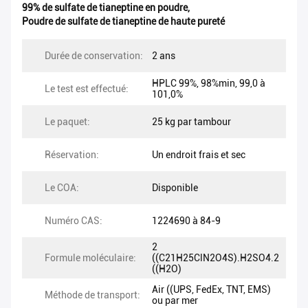
99% de sulfate de tianeptine en poudre
,
Poudre de sulfate de tianeptine de haute pureté
Durée de conservation:
2 ans
HPLC 99%, 98%min, 99,0 à
Le test est effectué:
101,0%
Le paquet:
25 kg par tambour
Réservation:
Un endroit frais et sec
Le COA:
Disponible
Numéro CAS:
1224690 à 84-9
2
Formule moléculaire:
((C21H25ClN2O4S).H2SO4.2
((H2O)
Air ((UPS, FedEx, TNT, EMS)
Méthode de transport:
ou par mer