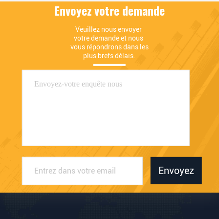
Envoyez votre demande
Veuillez nous envoyer 
votre demande et nous 
vous répondrons dans les 
plus brefs délais.
Envoyez