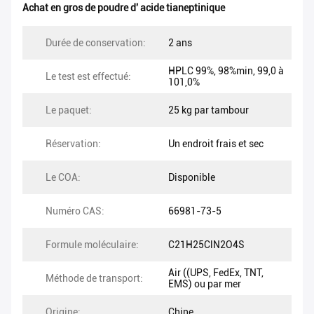
Achat en gros de poudre d' acide tianeptinique
Durée de conservation:
2 ans
HPLC 99%, 98%min, 99,0 à
Le test est effectué:
101,0%
Le paquet:
25 kg par tambour
Réservation:
Un endroit frais et sec
Le COA:
Disponible
Numéro CAS:
66981-73-5
Formule moléculaire:
C21H25ClN2O4S
Air ((UPS, FedEx, TNT,
Méthode de transport:
EMS) ou par mer
Origine:
Chine