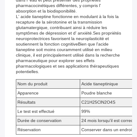
dans l' eau et peut présenter des propriétés
pharmacocinétiques différentes, y compris l'
absorption et la biodisponibilité.
L' acide tianeptine fonctionne en modulant à la fois la
recapture de la sérotonine et la transmission
glutamatergique, contribuant ainsi à réduire les
symptômes de dépression et d' anxiété.Ses propriétés
neuroprotectrices favorisent la neuroplasticité et
soutiennent la fonction cognitiveBien que l'acide
tianeptine soit moins couramment utilisé en milieu
clinique, il est principalement utilisé dans la recherche
pharmaceutique pour explorer ses effets
pharmacologiques et ses applications thérapeutiques
potentielles.
Nom du produit
Acide tianeptinique
Apparence
Poudre blanche
Résultats
C21H25ClN2O4S
Le test est effectué
99%
Durée de conservation
24 mois lorsqu'il est correc
Réservation
Conserver dans un endroit fr