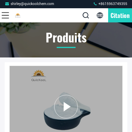
shirley@quickoolchem.com
+8615963749355
Citation
Produits