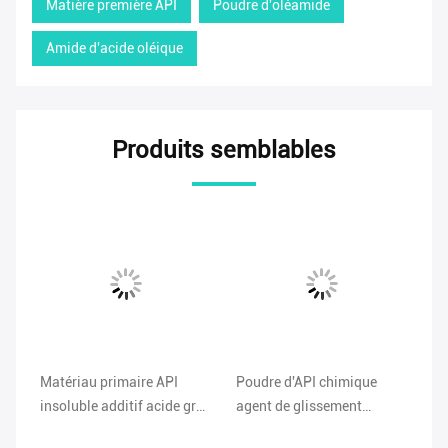
Matière première API
Poudre d'oléamide
Amide d'acide oléique
Produits semblables
Matériau primaire API
Poudre d'API chimique
No
insoluble additif acide gras
agent de glissement
pu
tam
amide lubrifiant poudre
d'oléamide CAS n° 301-02-
po