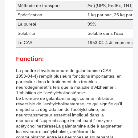
Méthode de transport
Air ((UPS, FedEx, TNT, E
Spécification
1 kg par sac, 25 kg par t
La pureté
99%
Solubilité
Soluble dans l'eau
Le CAS
1953-04-4 Je vous en pri
Fonction:
La poudre d'hydrobromure de galantamine (CAS
1953-04-4) remplit plusieurs fonctions importantes, en
particulier dans le traitement des troubles
neurodégénératifs tels que la maladie d'Alzheimer.:
1Inhibition de l'acétylcholinestérase:
Le bromure de galantamine agit comme inhibiteur
réversible de l'acétylcholinesterase, ce qui signifie qu'il
empêche la dégradation de l'acétylcholine, un
neurotransmetteur essentiel impliqué dans la
mémoire et l'apprentissage.En inhibant l' enzyme
acétylcholinestéraseLa galantamine aide à augmenter
les niveaux d'acétylcholine, améliorant la
communication entre les neurones et soutenant la