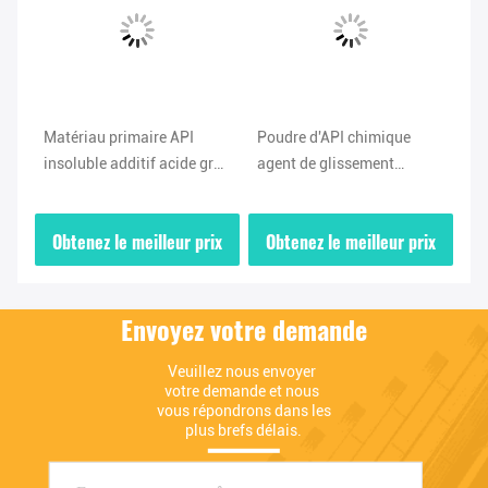
Matériau primaire API
Poudre d'API chimique
No
insoluble additif acide gras
agent de glissement
pu
tam
amide lubrifiant poudre
d'oléamide CAS n° 301-02-
po
19-
d'oléamide
0 Haute pureté
ix
Obtenez le meilleur prix
Obtenez le meilleur prix
O
Envoyez votre demande
Veuillez nous envoyer 
votre demande et nous 
vous répondrons dans les 
plus brefs délais.