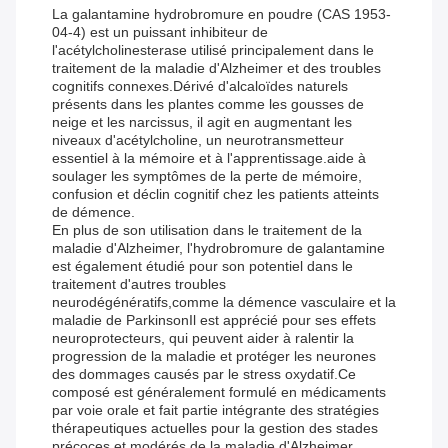
La galantamine hydrobromure en poudre (CAS 1953-
04-4) est un puissant inhibiteur de
l'acétylcholinesterase utilisé principalement dans le
traitement de la maladie d'Alzheimer et des troubles
cognitifs connexes.Dérivé d'alcaloïdes naturels
présents dans les plantes comme les gousses de
neige et les narcissus, il agit en augmentant les
niveaux d'acétylcholine, un neurotransmetteur
essentiel à la mémoire et à l'apprentissage.aide à
soulager les symptômes de la perte de mémoire,
confusion et déclin cognitif chez les patients atteints
de démence.
En plus de son utilisation dans le traitement de la
maladie d'Alzheimer, l'hydrobromure de galantamine
est également étudié pour son potentiel dans le
traitement d'autres troubles
neurodégénératifs,comme la démence vasculaire et la
maladie de ParkinsonIl est apprécié pour ses effets
neuroprotecteurs, qui peuvent aider à ralentir la
progression de la maladie et protéger les neurones
des dommages causés par le stress oxydatif.Ce
composé est généralement formulé en médicaments
par voie orale et fait partie intégrante des stratégies
thérapeutiques actuelles pour la gestion des stades
précoces et modérés de la maladie d'Alzheimer..