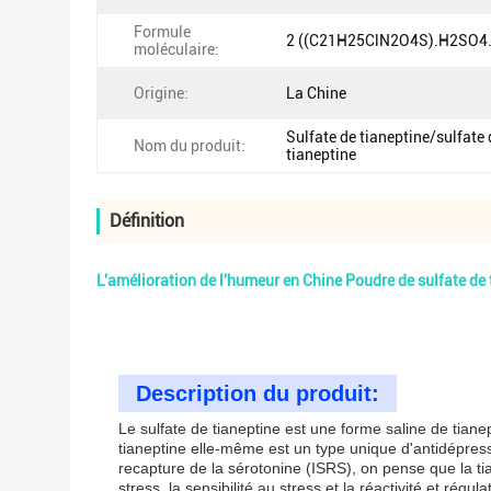
Formule
2 ((C21H25ClN2O4S).H2SO4.
moléculaire:
Origine:
La Chine
Sulfate de tianeptine/sulfate 
Nom du produit:
tianeptine
Définition
L'amélioration de l'humeur en Chine Poudre de sulfate de
Description du produit:
Le sulfate de tianeptine est une forme saline de tian
tianeptine elle-même est un type unique d'antidépress
recapture de la sérotonine (ISRS), on pense que la tia
stress, la sensibilité au stress et la réactivité.et régul