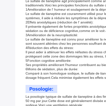
Le sulfate de tianeptine agit principalement comme a
traditionnels.Voici les principales fonctions du sulfate 
1Amélioration de l' humeur et soulagement de la dépr
Le sulfate de tianeptine est couramment utilisé pour l
systèmes, il aide à réduire les symptômes de la dépre
2Effets anxiolytiques (réduction de l' anxiété):
Il présente également de fortes propriétés anxiolytiqu
sédation ou de déficience cognitive,comme on le voit 
3Amélioration de la neuroplasticité:
Le sulfate de tianeptine est connu pour améliorer la n
sont souvent altérées chez les personnes souffrant d
4Réduction des effets du stress:
Il peut aider à atténuer les effets néfastes du stress
protégeant cette zone des dommages liés au stress, le
5Fonction cognitive améliorée:
Ses propriétés améliorant l'humeur contribuent au bie
6Moins de sédation, plus de durée:
Comparé à son homologue sodique, le sulfate de tianepti
dosage fréquent.Cela minimise également les effets 
Posologie:
La posologie typique de sulfate de tianeptine à des f
50 mg par jour.Cette dose est généralement divisée en
sodique.Voici une ventilation générale: