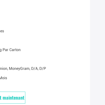
es
g Par Carton
Union, MoneyGram, D/A, D/P
mois
t maintenant