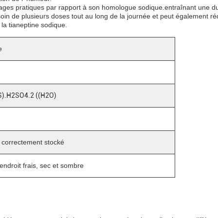
ntages pratiques par rapport à son homologue sodique.entraînant une dur
esoin de plusieurs doses tout au long de la journée et peut également 
la tianeptine sodique.
e
).H2SO4.2 ((H2O)
t correctement stocké
ndroit frais, sec et sombre