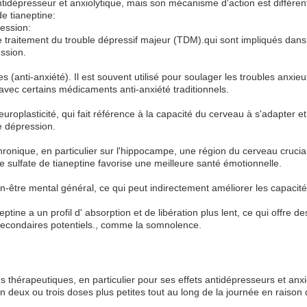
ntidépresseur et anxiolytique, mais son mécanisme d'action est différe
de tianeptine:
ession:
e traitement du trouble dépressif majeur (TDM).qui sont impliqués dans 
ssion.
es (anti-anxiété). Il est souvent utilisé pour soulager les troubles anx
avec certains médicaments anti-anxiété traditionnels.
europlasticité, qui fait référence à la capacité du cerveau à s'adapter
e dépression.
 chronique, en particulier sur l'hippocampe, une région du cerveau cruci
 sulfate de tianeptine favorise une meilleure santé émotionnelle.
n-être mental général, ce qui peut indirectement améliorer les capacité
ne a un profil d' absorption et de libération plus lent, ce qui offre de
secondaires potentiels., comme la somnolence.
ins thérapeutiques, en particulier pour ses effets antidépresseurs et an
 deux ou trois doses plus petites tout au long de la journée en raison 