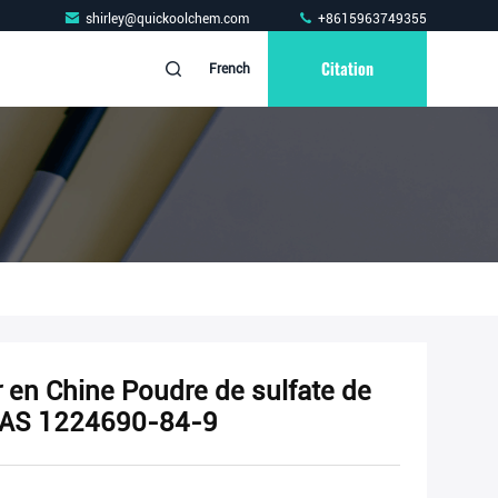
shirley@quickoolchem.com
+8615963749355
Citation
French
r en Chine Poudre de sulfate de
é CAS 1224690-84-9