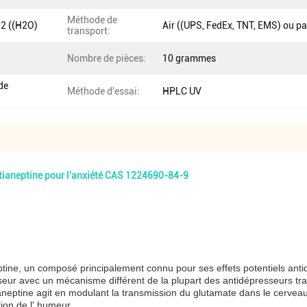
Méthode de
2 ((H2O)
Air ((UPS, FedEx, TNT, EMS) ou p
transport:
Nombre de pièces:
10 grammes
de
Méthode d'essai:
HPLC UV
 tianeptine pour l'anxiété CAS 1224690-84-9
eptine, un composé principalement connu pour ses effets potentiels anti
eur avec un mécanisme différent de la plupart des antidépresseurs trad
neptine agit en modulant la transmission du glutamate dans le cerveau, 
ation de l' humeur.