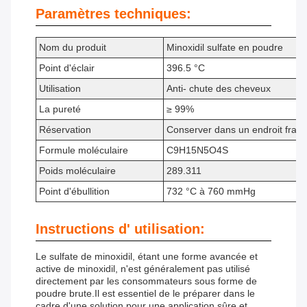
Paramètres techniques:
Nom du produit
Minoxidil sulfate en poudre
Point d'éclair
396.5 °C
Utilisation
Anti- chute des cheveux
La pureté
≥ 99%
Réservation
Conserver dans un endroit frais e
Formule moléculaire
C9H15N5O4S
Poids moléculaire
289.311
Point d'ébullition
732 °C à 760 mmHg
Instructions d' utilisation:
Le sulfate de minoxidil, étant une forme avancée et
active de minoxidil, n'est généralement pas utilisé
directement par les consommateurs sous forme de
poudre brute.Il est essentiel de le préparer dans le
cadre d'une solution pour une application sûre et