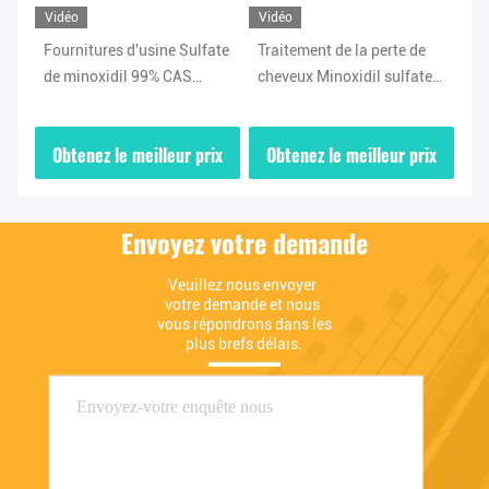
Vidéo
Vidéo
Vi
Fournitures d'usine Sulfate
Traitement de la perte de
Tr
de minoxidil 99% CAS
cheveux Minoxidil sulfate
ch
83701-22-8
en poudre de haute qualité
en
CAS 83701-22-8
ix
Obtenez le meilleur prix
Obtenez le meilleur prix
O
Envoyez votre demande
Veuillez nous envoyer 
votre demande et nous 
vous répondrons dans les 
plus brefs délais.