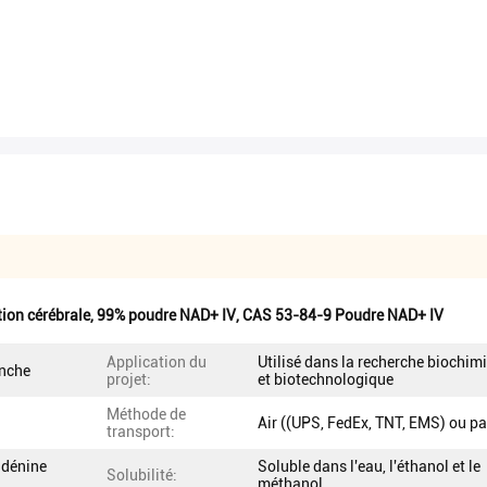
tion cérébrale
,
99% poudre NAD+ IV
,
CAS 53-84-9 Poudre NAD+ IV
Application du
Utilisé dans la recherche biochim
anche
projet:
et biotechnologique
Méthode de
Air ((UPS, FedEx, TNT, EMS) ou p
transport:
adénine
Soluble dans l'eau, l'éthanol et le
Solubilité:
méthanol