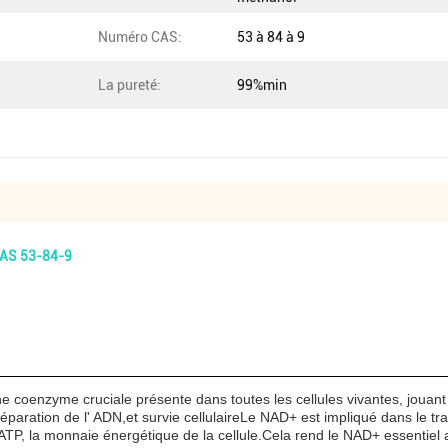
Numéro CAS:
53 à 84 à 9
La pureté:
99%min
CAS 53-84-9
e coenzyme cruciale présente dans toutes les cellules vivantes, jouant
réparation de l' ADN,et survie cellulaireLe NAD+ est impliqué dans le tr
'ATP, la monnaie énergétique de la cellule.Cela rend le NAD+ essentiel 