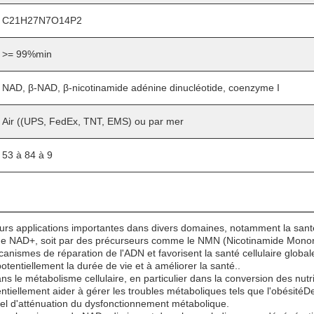
C21H27N7O14P2
>= 99%min
NAD, β-NAD, β-nicotinamide adénine dinucléotide, coenzyme I
Air ((UPS, FedEx, TNT, EMS) ou par mer
53 à 84 à 9
urs applications importantes dans divers domaines, notamment la santé,
de NAD+, soit par des précurseurs comme le NMN (Nicotinamide Mononu
écanismes de réparation de l'ADN et favorisent la santé cellulaire glo
otentiellement la durée de vie et à améliorer la santé..
ns le métabolisme cellulaire, en particulier dans la conversion des nu
tiellement aider à gérer les troubles métaboliques tels que l'obésité
iel d'atténuation du dysfonctionnement métabolique.