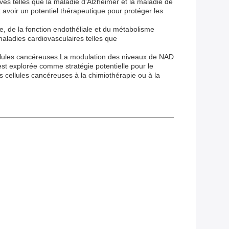
s telles que la maladie d'Alzheimer et la maladie de
voir un potentiel thérapeutique pour protéger les
e, de la fonction endothéliale et du métabolisme
aladies cardiovasculaires telles que
ellules cancéreuses.La modulation des niveaux de NAD
st explorée comme stratégie potentielle pour le
 cellules cancéreuses à la chimiothérapie ou à la