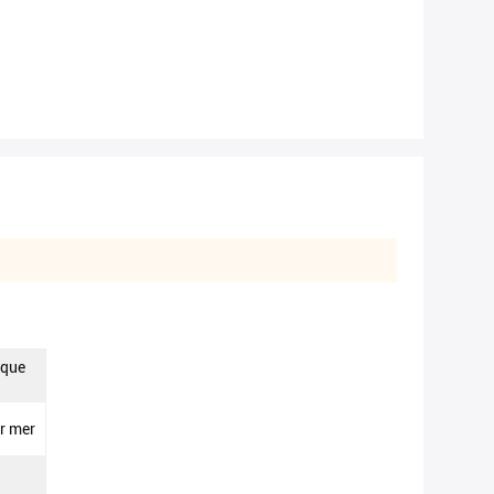
ique
ar mer