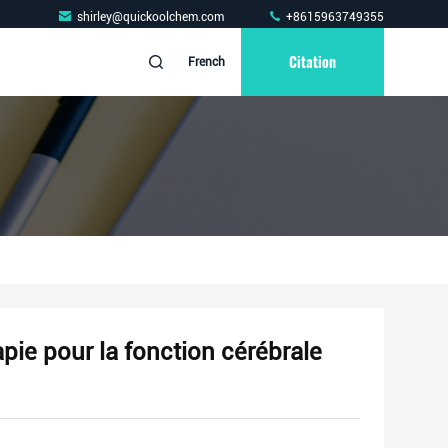
shirley@quickoolchem.com
+8615963749355
Citation
French
ie pour la fonction cérébrale