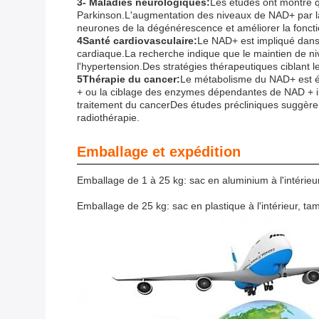
3- Maladies neurologiques:
Les études ont montré q
Parkinson.L'augmentation des niveaux de NAD+ par la
neurones de la dégénérescence et améliorer la foncti
4Santé cardiovasculaire:
Le NAD+ est impliqué dans l
cardiaque.La recherche indique que le maintien de ni
l'hypertension.Des stratégies thérapeutiques ciblant 
5Thérapie du cancer:
Le métabolisme du NAD+ est ét
+ ou la ciblage des enzymes dépendantes de NAD + impl
traitement du cancerDes études précliniques suggèren
radiothérapie.
Emballage et expédition
Emballage de 1 à 25 kg: sac en aluminium à l'intérieur,
Emballage de 25 kg: sac en plastique à l'intérieur, tam