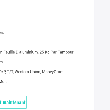
es
En Feuille D'aluminium, 25 Kg Par Tambour
es
 D/P, T/T, Western Union, MoneyGram
mois
t maintenant