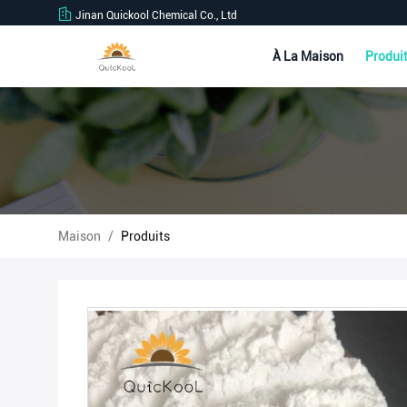
Jinan Quickool Chemical Co., Ltd
À La Maison
Produi
Maison
/
Produits