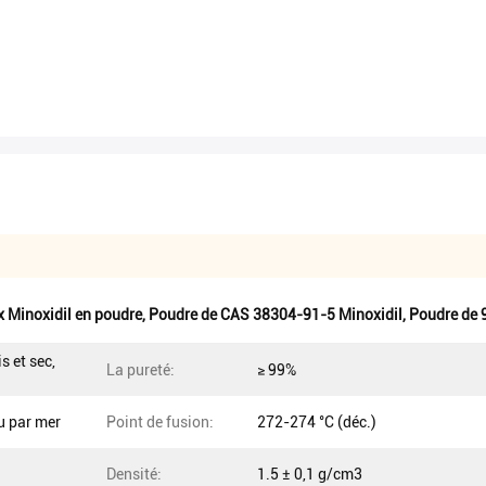
x Minoxidil en poudre
,
Poudre de CAS 38304-91-5 Minoxidil
,
Poudre de 
s et sec,
La pureté:
≥ 99%
u par mer
Point de fusion:
272-274 °C (déc.)
Densité:
1.5 ± 0,1 g/cm3