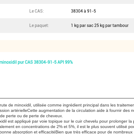
Le CAS:
38304 à 91-5
Le paquet:
1 kg par sac 25 kg par tambour
e minoxidil pur CAS 38304-91-5 API 99%
ute de minoxidil, utilisée comme ingrédient principal dans les traitem
ssion artérielleCette augmentation de la circulation aide à fournir des n
 de perte ou de perte de cheveux.
idil est appliqué par voie topique sur le cuir chevelu pour prolonger l
ement en concentrations de 2% et 5%, il est le plus souvent utilisé pour 
ne absorption et efficacitéBien que très efficace pour de nombreux uti