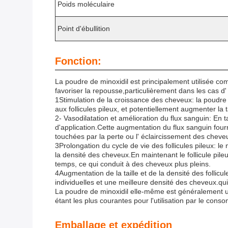
Poids moléculaire
Point d'ébullition
Fonction:
La poudre de minoxidil est principalement utilisée com
favoriser la repousse,particulièrement dans les cas d
1Stimulation de la croissance des cheveux: la poudre 
aux follicules pileux, et potentiellement augmenter la 
2- Vasodilatation et amélioration du flux sanguin: En t
d'application.Cette augmentation du flux sanguin fourn
touchées par la perte ou l' éclaircissement des cheve
3Prolongation du cycle de vie des follicules pileux: l
la densité des cheveux.En maintenant le follicule pi
temps, ce qui conduit à des cheveux plus pleins.
4Augmentation de la taille et de la densité des follic
individuelles et une meilleure densité des cheveux.qu
La poudre de minoxidil elle-même est généralement ut
étant les plus courantes pour l'utilisation par le cons
Emballage et expédition