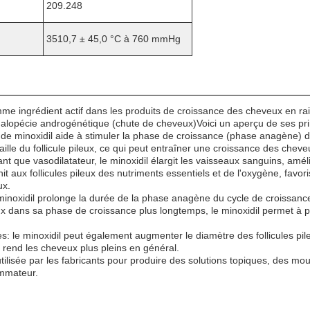
209.248
3510,7 ± 45,0 °C à 760 mmHg
me ingrédient actif dans les produits de croissance des cheveux en raiso
' alopécie androgénétique (chute de cheveux)Voici un aperçu de ses pri
de minoxidil aide à stimuler la phase de croissance (phase anagène) des
taille du follicule pileux, ce qui peut entraîner une croissance des cheve
ant que vasodilatateur, le minoxidil élargit les vaisseaux sanguins, amél
it aux follicules pileux des nutriments essentiels et de l'oxygène, fav
ux.
e minoxidil prolonge la durée de la phase anagène du cycle de croissanc
leux dans sa phase de croissance plus longtemps, le minoxidil permet à
ules: le minoxidil peut également augmenter le diamètre des follicules 
i rend les cheveux plus pleins en général.
ilisée par les fabricants pour produire des solutions topiques, des m
ommateur.