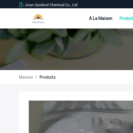
Jinan Quickool Chemical Co., Ltd
À La Maison
Produi
Maison
/
Produits