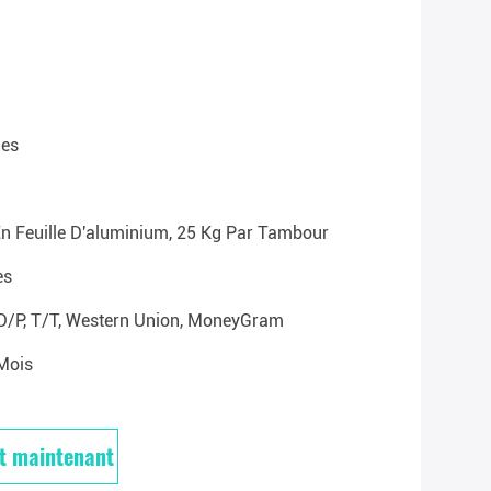
es
En Feuille D'aluminium, 25 Kg Par Tambour
es
 D/P, T/T, Western Union, MoneyGram
mois
t maintenant