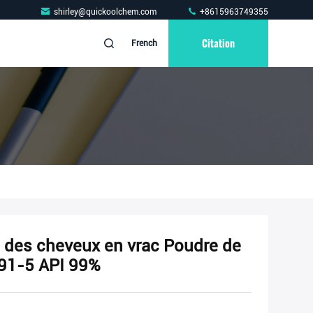
shirley@quickoolchem.com
+8615963749355
Citation
French
e des cheveux en vrac Poudre de
-91-5 API 99%