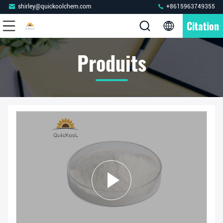
shirley@quickoolchem.com
+8615963749355
Citation
Produits