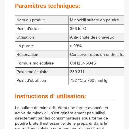
Paramètres techniques:
Nom du produit
Minoxidil sulfate en poudre
Point d'éclair
396.5 °C
Utilisation
Anti- chute des cheveux
La pureté
≥ 99%
Réservation
Conserver dans un endroit frais e
Formule moléculaire
C9H15N5O4S
Poids moléculaire
289.311
Point d'ébullition
732 °C à 760 mmHg
Instructions d' utilisation:
Le sulfate de minoxidil, étant une forme avancée et
active de minoxidil, n'est généralement pas utilisé
directement par les consommateurs sous forme de
poudre brute.Il est essentiel de le préparer dans le
cadre d'une solution pour une application sûre et