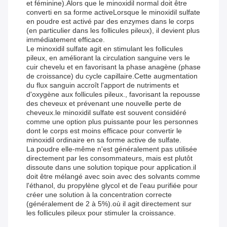
et féminine).Alors que le minoxidil normal doit être
converti en sa forme activeLorsque le minoxidil sulfate
en poudre est activé par des enzymes dans le corps
(en particulier dans les follicules pileux), il devient plus
immédiatement efficace.
Le minoxidil sulfate agit en stimulant les follicules
pileux, en améliorant la circulation sanguine vers le
cuir chevelu et en favorisant la phase anagène (phase
de croissance) du cycle capillaire.Cette augmentation
du flux sanguin accroît l'apport de nutriments et
d'oxygène aux follicules pileux., favorisant la repousse
des cheveux et prévenant une nouvelle perte de
cheveux.le minoxidil sulfate est souvent considéré
comme une option plus puissante pour les personnes
dont le corps est moins efficace pour convertir le
minoxidil ordinaire en sa forme active de sulfate.
La poudre elle-même n'est généralement pas utilisée
directement par les consommateurs, mais est plutôt
dissoute dans une solution topique pour application.il
doit être mélangé avec soin avec des solvants comme
l'éthanol, du propylène glycol et de l'eau purifiée pour
créer une solution à la concentration correcte
(généralement de 2 à 5%).où il agit directement sur
les follicules pileux pour stimuler la croissance.