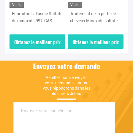
Vidéo
Vidéo
Vi
Fournitures d'usine Sulfate
Traitement de la perte de
Tr
de minoxidil 99% CAS
cheveux Minoxidil sulfate
ch
83701-22-8
en poudre de haute qualité
en
CAS 83701-22-8
ix
Obtenez le meilleur prix
Obtenez le meilleur prix
O
Envoyez votre demande
Veuillez nous envoyer 
votre demande et nous 
vous répondrons dans les 
plus brefs délais.